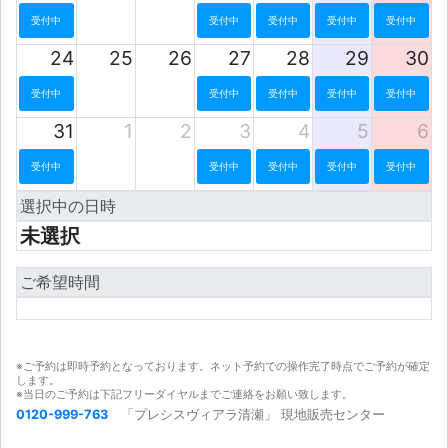
受付中
受付中
受付中
受付中
受付中
24
25
26
27
28
29
30
受付中
受付中
受付中
受付中
受付中
31
1
2
3
4
5
6
受付中
受付中
受付中
受付中
受付中
選択中の日時
未選択
ご希望時間
※ご予約は即時予約となっております。ネット予約での操作完了時点でご予約が確定
します。
※当日のご予約は下記フリーダイヤルまでご連絡をお願い致します。
0120-999-763
「プレシスヴィアラ清瀬」 現地販売センター