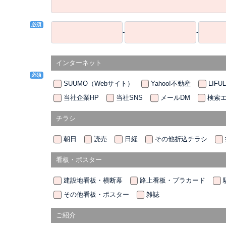
必須
-
-
インターネット
必須
SUUMO（Webサイト）
Yahoo!不動産
LIFU
当社企業HP
当社SNS
メールDM
検索
チラシ
朝日
読売
日経
その他折込チラシ
看板・ポスター
建設地看板・横断幕
路上看板・プラカード
その他看板・ポスター
雑誌
ご紹介