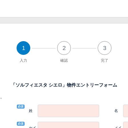
1
2
3
入力
確認
完了
「ソルフィエスタ シエロ」物件エントリーフォーム
い。
必須
姓
名
必須
セイ
メイ