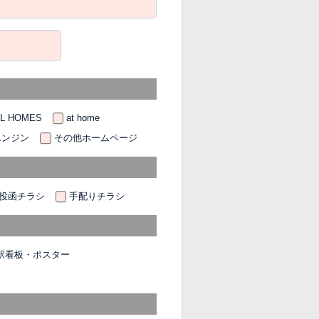
LL HOMES
at home
エンジン
その他ホームページ
投函チラシ
手配りチラシ
駅看板・ポスター