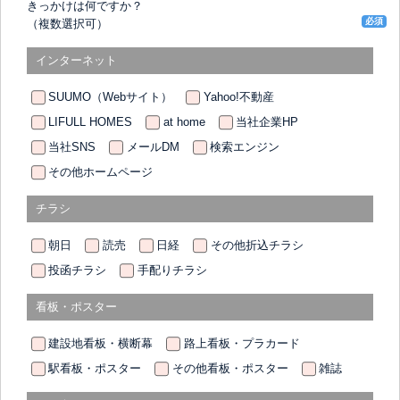
きっかけは何ですか？
必須
（複数選択可）
インターネット
SUUMO（Webサイト）
Yahoo!不動産
LIFULL HOMES
at home
当社企業HP
当社SNS
メールDM
検索エンジン
その他ホームページ
チラシ
朝日
読売
日経
その他折込チラシ
投函チラシ
手配りチラシ
看板・ポスター
建設地看板・横断幕
路上看板・プラカード
駅看板・ポスター
その他看板・ポスター
雑誌