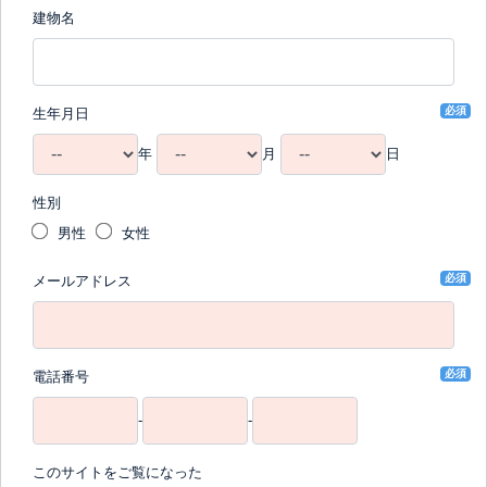
建物名
必須
生年月日
年
月
日
性別
男性
女性
必須
メールアドレス
必須
電話番号
-
-
このサイトをご覧になった