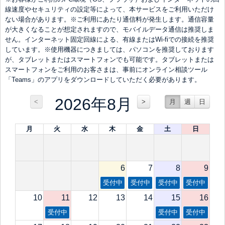
線速度やセキュリティの設定等によって、本サービスをご利用いただけ
ない場合があります。※ご利用にあたり通信料が発生します。通信容量
が大きくなることが想定されますので、モバイルデータ通信は推奨しま
せん。インターネット固定回線による、有線またはWi-fiでの接続を推奨
しています。※使用機器につきましては、パソコンを推奨しております
が、タブレットまたはスマートフォンでも可能です。タブレットまたは
スマートフォンをご利用のお客さまは、事前にオンライン相談ツール
「Teams」のアプリをダウンロードしていただく必要があります。
2026年8月
<
>
月
週
日
月
火
水
木
金
土
日
6
7
8
9
受付中
受付中
受付中
受付中
10
11
12
13
14
15
16
受付中
受付中
受付中