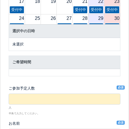
17
18
19
20
21
22
23
受付中
受付中
受付中
受付中
24
25
26
27
28
29
30
受付中
受付中
受付中
受付中
受付中
選択中の日時
31
1
2
3
4
5
6
受付中
受付中
受付中
受付中
受付中
未選択
ご希望時間
必須
ご参加予定人数
人
半角で入力してください。
必須
お名前