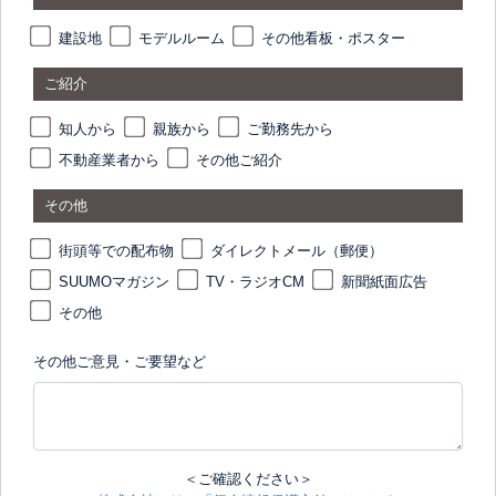
建設地
モデルルーム
その他看板・ポスター
ご紹介
知人から
親族から
ご勤務先から
不動産業者から
その他ご紹介
その他
街頭等での配布物
ダイレクトメール（郵便）
SUUMOマガジン
TV・ラジオCM
新聞紙面広告
その他
その他ご意見・ご要望など
＜ご確認ください＞