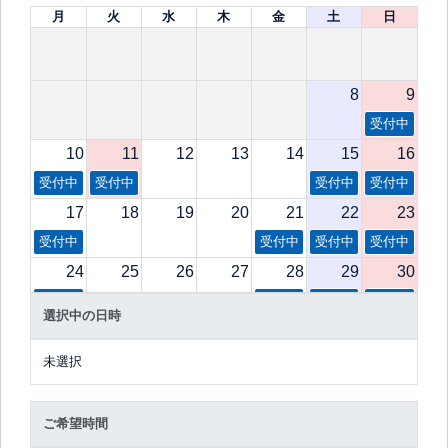
月
火
水
木
金
土
日
8
9
受付中
10
11
12
13
14
15
16
受付中
受付中
受付中
受付中
17
18
19
20
21
22
23
受付中
受付中
受付中
受付中
24
25
26
27
28
29
30
受付中
受付中
受付中
受付中
選択中の日時
31
1
2
3
4
5
6
受付中
受付中
受付中
受付中
未選択
ご希望時間