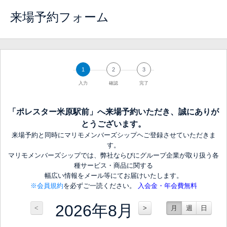
来場予約フォーム
1
2
3
入力
確認
完了
「ポレスター米原駅前」へ来場予約いただき、誠にありが
とうございます。
来場予約と同時にマリモメンバーズシップヘご登録させていただきま
す。
マリモメンバーズシップでは、弊社ならびにグループ企業が取り扱う各
種サービス・商品に関する
幅広い情報をメール等にてお届けいたします。
※会員規約
を必ずご一読ください。
入会金・年会費無料
2026年8月
<
>
月
週
日