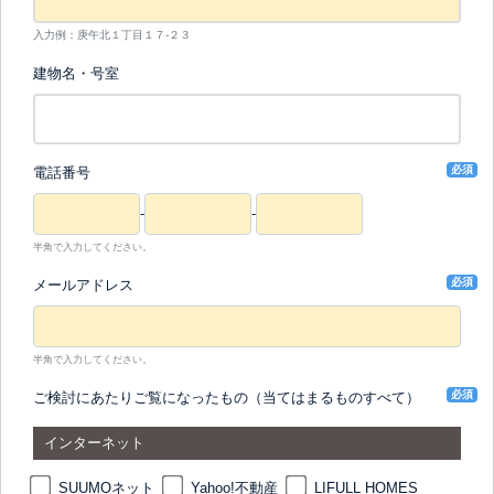
入力例：庚午北１丁目１７-２３
建物名・号室
必須
電話番号
-
-
半角で入力してください。
必須
メールアドレス
半角で入力してください。
必須
ご検討にあたりご覧になったもの（当てはまるものすべて）
インターネット
SUUMOネット
Yahoo!不動産
LIFULL HOMES