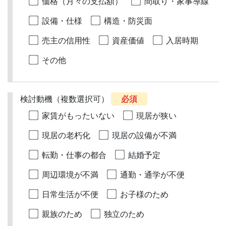
価格（月々の支払額）
間取り・家事導線
設備・仕様
構造・防災面
売主の信用性
資産価値
入居時期
その他
検討動機（複数選択可）
必須
家賃がもったいない
現居が狭い
現居の老朽化
現居の設備が不満
転勤・仕事の都合
結婚予定
周辺環境が不満
通勤・通学が不便
日常生活が不便
お子様のため
親族のため
独立のため