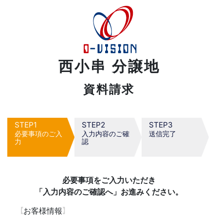
西小串 分譲地
資料請求
1
2
3
必要事項のご入
入力内容のご確
送信完了
力
認
必要事項をご入力いただき
「入力内容のご確認へ」お進みください。
お客様情報