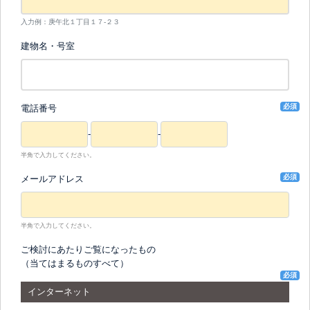
入力例：庚午北１丁目１７-２３
建物名・号室
必須
電話番号
-
-
半角で入力してください。
必須
メールアドレス
半角で入力してください。
ご検討にあたりご覧になったもの
（当てはまるものすべて）
必須
インターネット