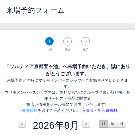
来場予約フォーム
1
2
3
入力
確認
完了
「ソルティア京都宝ヶ池」へ来場予約いただき、誠にあり
がとうございます。
来場予約と同時にマリモメンバーズシップヘご登録させていただきま
す。
マリモメンバーズシップでは、弊社ならびにグループ企業が取り扱う各
種サービス・商品に関する
幅広い情報をメール等にてお届けいたします。
※会員規約
を必ずご一読ください。
入会金・年会費無料
2026年8月
<
>
月
週
日