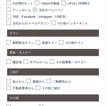
SUUMOネット
Yahoo!不動産
LIFULL HOMES
アットホーム
当社ホームページ
SNS（Facebook・Instagram・LINE等）
当社からのメールマガジン
その他インターネット
チラシ
新聞折込チラシ
投函チラシ
その他チラシ
看板・ポスター
建設地
モデルルーム
その他看板・ポスター
ご紹介
知人から
親族から
ご勤務先から
不動産業者から
その他ご紹介
その他