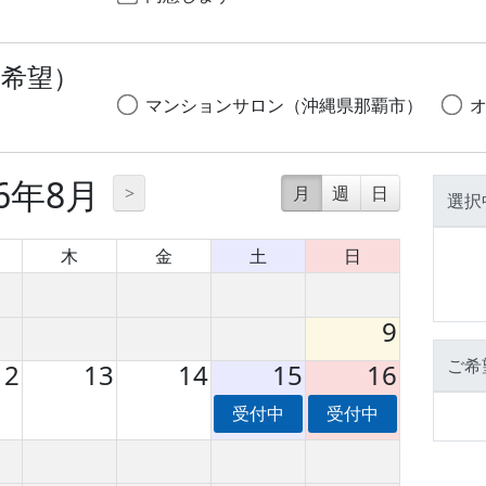
１希望）
マンションサロン（沖縄県那覇市）
26年8月
>
月
週
日
選択
木
金
土
日
9
ご希
12
13
14
15
16
受付中
受付中