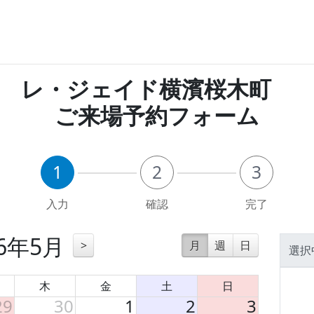
レ・ジェイド横濱桜木町
ご来場予約フォーム
1
2
3
入力
確認
完了
26年5月
>
月
週
日
選択
木
金
土
日
29
30
1
2
3