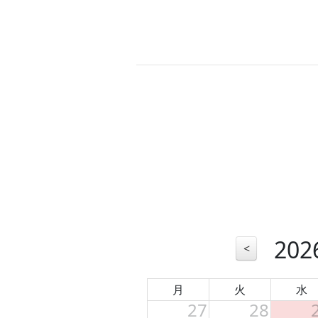
20
<
月
火
水
27
28