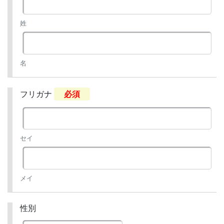
姓
名
フリガナ
必須
セイ
メイ
性別