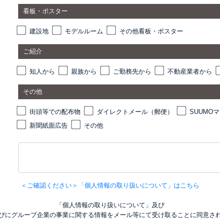
看板・ポスター
建設地
モデルルーム
その他看板・ポスター
ご紹介
知人から
親族から
ご勤務先から
不動産業者から
その他
街頭等での配布物
ダイレクトメール（郵便）
SUUMO
新聞紙面広告
その他
＜ご確認ください＞「個人情報の取り扱いについて」はこちら
「個人情報の取り扱いについて」及び
びにグループ企業の事業に関する情報をメール等にて受け取ることに同意さ