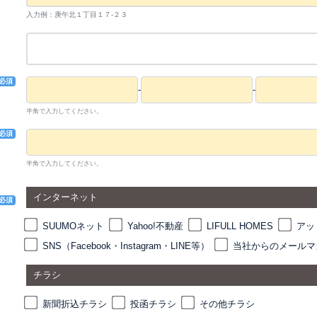
入力例：庚午北１丁目１７-２３
必須
-
-
半角で入力してください。
必須
半角で入力してください。
当
インターネット
必須
SUUMOネット
Yahoo!不動産
LIFULL HOMES
アッ
SNS（Facebook・Instagram・LINE等）
当社からのメールマ
チラシ
新聞折込チラシ
投函チラシ
その他チラシ