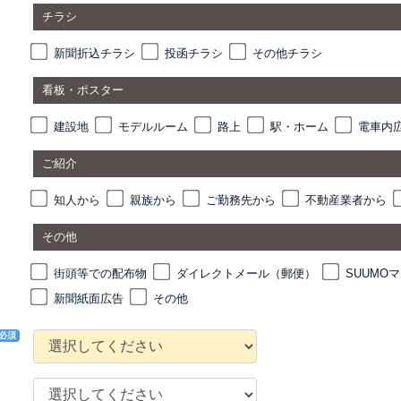
チラシ
新聞折込チラシ
投函チラシ
その他チラシ
看板・ポスター
建設地
モデルルーム
路上
駅・ホーム
電車内
ご紹介
知人から
親族から
ご勤務先から
不動産業者から
その他
街頭等での配布物
ダイレクトメール（郵便）
SUUMO
新聞紙面広告
その他
必須