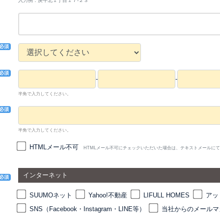
入力例：庚午北１丁目１７-２３
必須
必須
-
-
半角で入力してください。
必須
半角で入力してください。
HTMLメール不可
HTMLメール不可にチェックいただいた場合は、テキストメールに
当
インターネット
必須
SUUMOネット
Yahoo!不動産
LIFULL HOMES
アッ
SNS（Facebook・Instagram・LINE等）
当社からのメールマ