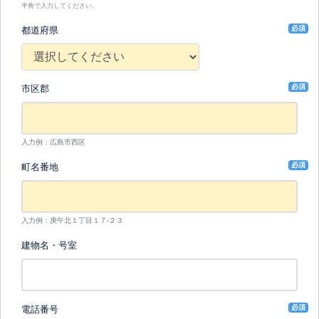
半角で入力してください。
必須
都道府県
必須
市区郡
入力例：広島市西区
必須
町名番地
入力例：庚午北１丁目１７-２３
建物名・号室
必須
電話番号