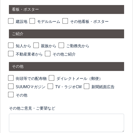
看板・ポスター
建設地
モデルルーム
その他看板・ポスター
ご紹介
知人から
親族から
ご勤務先から
不動産業者から
その他ご紹介
その他
街頭等での配布物
ダイレクトメール（郵便）
SUUMOマガジン
TV・ラジオCM
新聞紙面広告
その他
その他ご意見・ご要望など