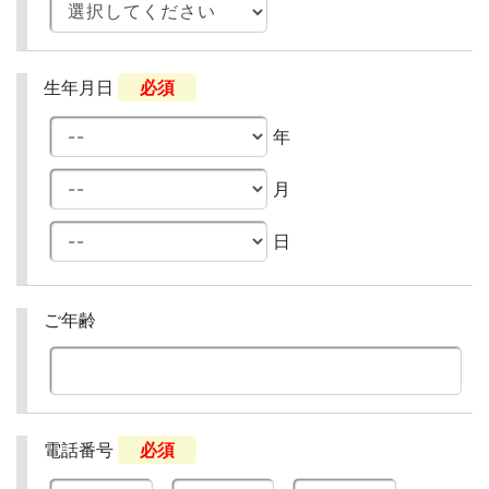
生年月日
必須
年
月
日
ご年齢
電話番号
必須