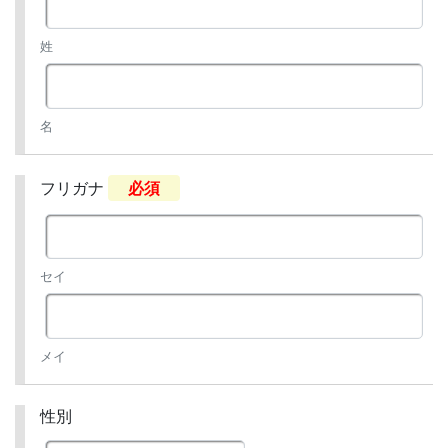
姓
名
フリガナ
必須
セイ
メイ
性別