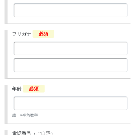
フリガナ
必須
年齢
必須
歳 ※半角数字
電話番号（ご自宅）