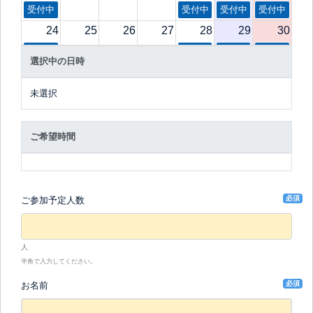
受付中
受付中
受付中
受付中
24
25
26
27
28
29
30
受付中
受付中
受付中
受付中
選択中の日時
31
1
2
3
4
5
6
受付中
受付中
受付中
受付中
未選択
ご希望時間
必須
ご参加予定人数
人
半角で入力してください。
必須
お名前