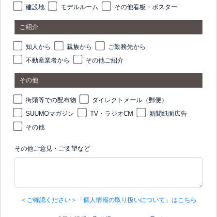
建設地
モデルルーム
その他看板・ポスター
ご紹介
知人から
親族から
ご勤務先から
不動産業者から
その他ご紹介
その他
街頭等での配布物
ダイレクトメール（郵便）
SUUMOマガジン
TV・ラジオCM
新聞紙面広告
その他
その他ご意見・ご要望など
＜ご確認ください＞「個人情報の取り扱いについて」はこちら