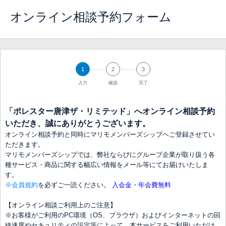
オンライン相談予約フォーム
1
2
3
入力
確認
完了
「ポレスター唐津ザ・リミテッド」へオンライン相談予約
いただき、誠にありがとうございます。
オンライン相談予約と同時にマリモメンバーズシップヘご登録させてい
ただきます。
マリモメンバーズシップでは、弊社ならびにグループ企業が取り扱う各
種サービス・商品に関する幅広い情報をメール等にてお届けいたしま
す。
※会員規約
を必ずご一読ください。
入会金・年会費無料
【オンライン相談ご利用上のご注意】
※お客様がご利用のPC環境（OS、ブラウザ）およびインターネットの回
線速度やセキュリティの設定等によって、本サービスをご利用いただけ