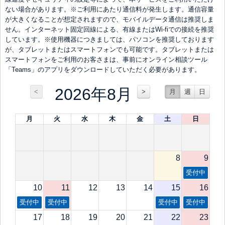
ない場合があります。※ご利用にあたり通信料が発生します。通信容量
が大きくなることが想定されますので、モバイルデータ通信は推奨しま
せん。インターネット固定回線による、有線またはWi-fiでの接続を推奨
しています。※使用機器につきましては、パソコンを推奨しております
が、タブレットまたはスマートフォンでも可能です。タブレットまたは
スマートフォンをご利用のお客さまは、事前にオンライン相談ツール
「Teams」のアプリをダウンロードしていただく必要があります。
2026年8月
<
>
月
週
日
月
火
水
木
金
土
日
8
9
受付中
10
11
12
13
14
15
16
受付中
受付中
受付中
受付中
17
18
19
20
21
22
23