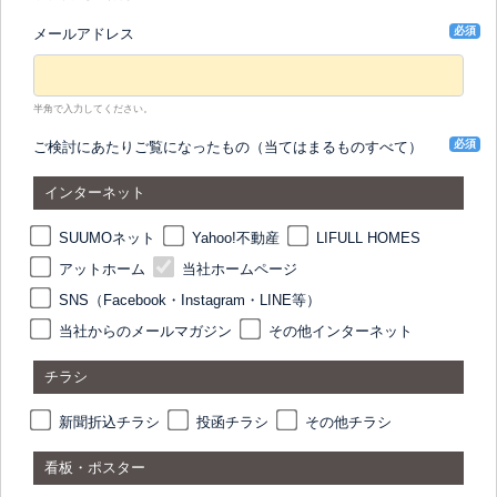
必須
メールアドレス
半角で入力してください。
必須
ご検討にあたりご覧になったもの（当てはまるものすべて）
インターネット
SUUMOネット
Yahoo!不動産
LIFULL HOMES
アットホーム
当社ホームページ
SNS（Facebook・Instagram・LINE等）
当社からのメールマガジン
その他インターネット
チラシ
新聞折込チラシ
投函チラシ
その他チラシ
看板・ポスター