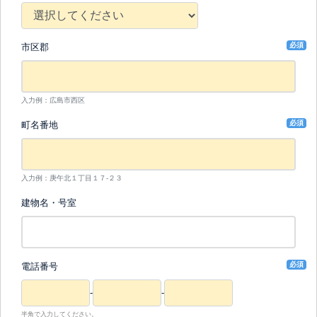
必須
市区郡
入力例：広島市西区
必須
町名番地
入力例：庚午北１丁目１７-２３
建物名・号室
必須
電話番号
-
-
半角で入力してください。