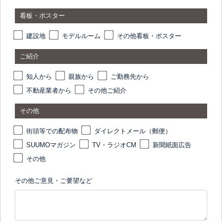
看板・ポスター
建設地
モデルルーム
その他看板・ポスター
ご紹介
知人から
親族から
ご勤務先から
不動産業者から
その他ご紹介
その他
街頭等での配布物
ダイレクトメール（郵便）
SUUMOマガジン
TV・ラジオCM
新聞紙面広告
その他
その他ご意見・ご要望など