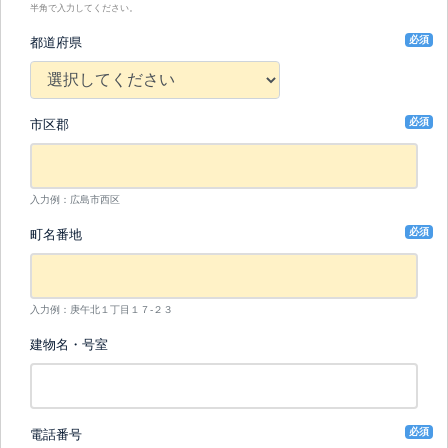
半角で入力してください。
必須
都道府県
必須
市区郡
入力例：広島市西区
必須
町名番地
入力例：庚午北１丁目１７-２３
建物名・号室
必須
電話番号