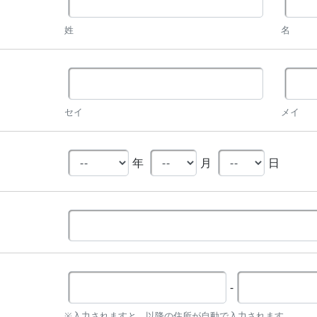
姓
名
セイ
メイ
年
月
日
-
※入力されますと、以降の住所が自動で入力されます。