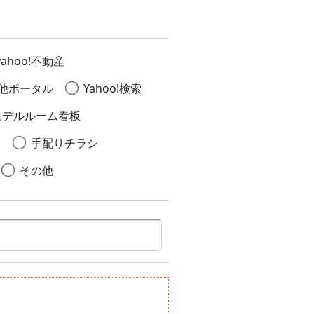
yahoo!不動産
他ポータル
Yahoo!検索
モデルルーム看板
シ
手配りチラシ
その他