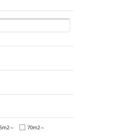
65m2～
70m2～