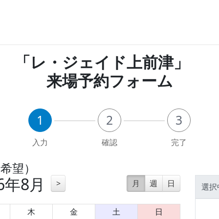
「レ・ジェイド上前津」
来場予約フォーム
1
2
3
入力
確認
完了
一希望）
26年8月
>
月
週
日
選択
木
金
土
日