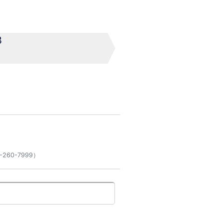
3
60-7999）