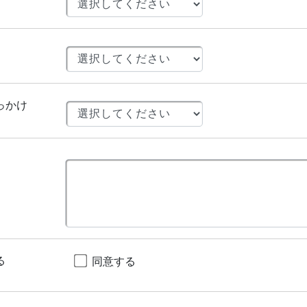
っかけ
る
同意する