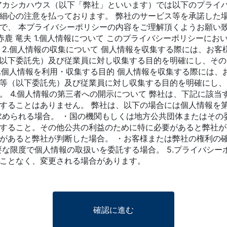
アカシカハウス（以下「弊社」といいます）では以下のプライ
細心の注意を払っております。 弊社のサービス等を承諾した
、 本プライバシーポリシーの内容をご理解頂くようお願い致し
赤鹿 竜夫 1.個人情報について このプライバシーポリシーに
 2.個人情報の収集について 個人情報を収集する際には、お
以下委託先）及び従業員に対し収集する目的を明確にし、その
3.個人情報を利用・収集する目的 個人情報を収集する際には
等（以下委託先）及び従業員に対し収集する目的を明確にし、
。 4.個人情報の第三者への開示について 弊社は、下記に該
することはありません。 弊社は、以下の場合には個人情報を
求められる場合。 ・国の機関もしくは地方公共団体またはその
すること。その他公共の利益のために特に必要があると弊社が
があると弊社が判断した場合。 ・お客様または弊社の権利の
要な限度で個人情報の取扱いを委託する場合。 5.プライバシー
ことなく、変更される場合があります。