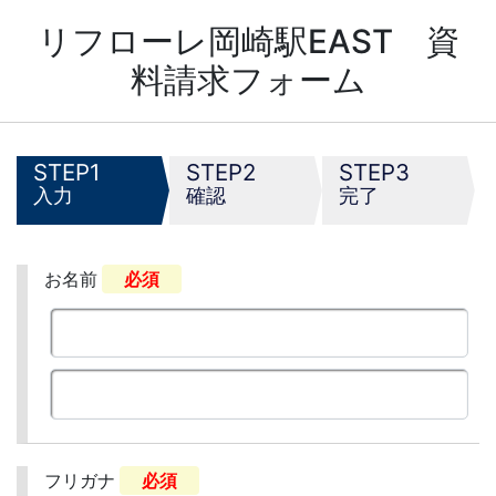
リフローレ岡崎駅EAST 資
料請求フォーム
1
2
3
入力
確認
完了
お名前
必須
フリガナ
必須