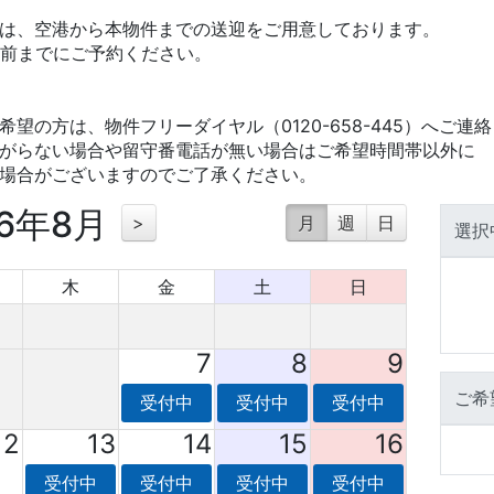
は、空港から本物件までの送迎をご用意しております。
間前までにご予約ください。
望の方は、物件フリーダイヤル（0120-658-445）へご連
がらない場合や留守番電話が無い場合はご希望時間帯以外に
場合がございますのでご了承ください。
26年8月
>
月
週
日
選択
木
金
土
日
7
8
9
ご希
受付中
受付中
受付中
12
13
14
15
16
受付中
受付中
受付中
受付中