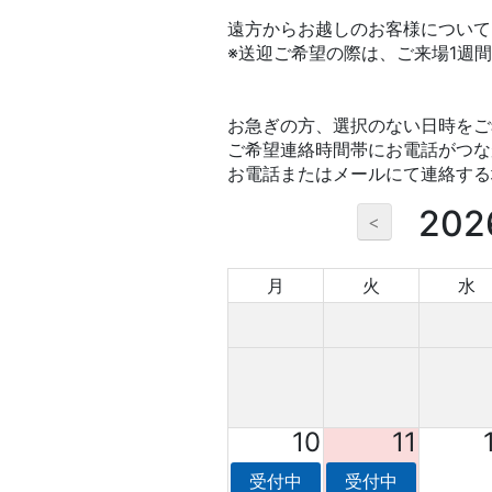
遠方からお越しのお客様について
※送迎ご希望の際は、ご来場1週
お急ぎの方、選択のない日時をご希
ご希望連絡時間帯にお電話がつな
お電話またはメールにて連絡する
20
<
月
火
水
10
11
受付中
受付中