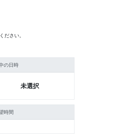
絡ください。
中の日時
未選択
望時間