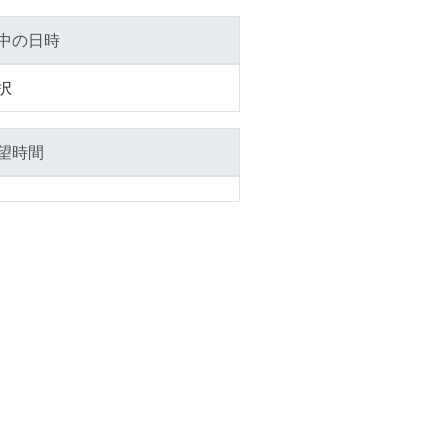
中の日時
択
望時間