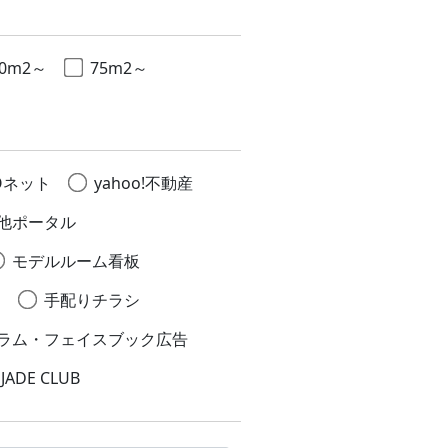
70m2～
75m2～
Oネット
yahoo!不動産
他ポータル
モデルルーム看板
シ
手配りチラシ
ラム・フェイスブック広告
 JADE CLUB