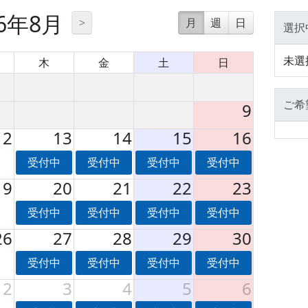
26年8月
>
月
週
日
選択
未選
木
金
土
日
ご希
9
12
13
14
15
16
受付中
受付中
受付中
受付中
19
20
21
22
23
受付中
受付中
受付中
受付中
26
27
28
29
30
受付中
受付中
受付中
受付中
2
3
4
5
6