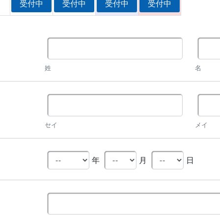
受付中
受付中
受付中
受付中
姓
名
セイ
メイ
年
月
日