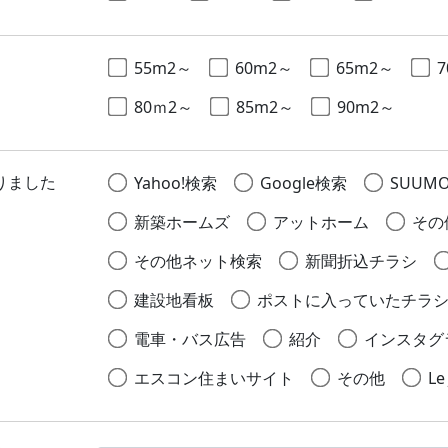
55m2～
60m2～
65m2～
80ｍ2～
85m2～
90m2～
りました
Yahoo!検索
Google検索
SUUM
新築ホームズ
アットホーム
その
その他ネット検索
新聞折込チラシ
建設地看板
ポストに入っていたチラ
電車・バス広告
紹介
インスタグ
エスコン住まいサイト
その他
Le