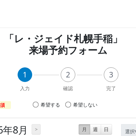
「レ・ジェイド札幌手稲」
来場予約フォーム
1
2
3
入力
確認
完了
希望する
希望しない
須
26年8月
>
月
週
日
選択