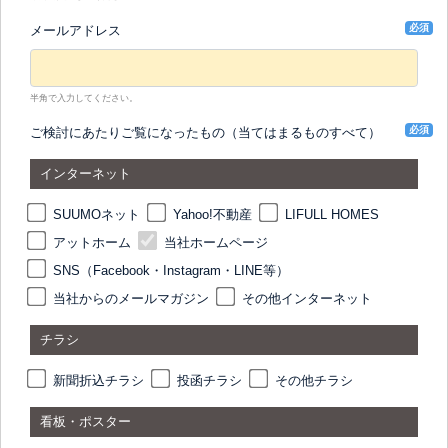
必須
メールアドレス
半角で入力してください。
必須
ご検討にあたりご覧になったもの（当てはまるものすべて）
インターネット
SUUMOネット
Yahoo!不動産
LIFULL HOMES
アットホーム
当社ホームページ
SNS（Facebook・Instagram・LINE等）
当社からのメールマガジン
その他インターネット
チラシ
新聞折込チラシ
投函チラシ
その他チラシ
看板・ポスター