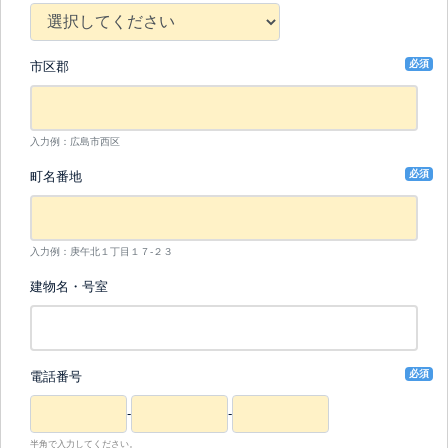
必須
市区郡
入力例：広島市西区
必須
町名番地
入力例：庚午北１丁目１７-２３
建物名・号室
必須
電話番号
-
-
半角で入力してください。