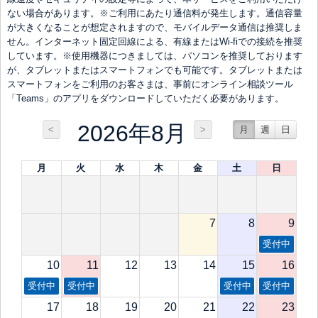
ない場合があります。※ご利用にあたり通信料が発生します。通信容量
が大きくなることが想定されますので、モバイルデータ通信は推奨しま
せん。インターネット固定回線による、有線またはWi-fiでの接続を推奨
しています。※使用機器につきましては、パソコンを推奨しております
が、タブレットまたはスマートフォンでも可能です。タブレットまたは
スマートフォンをご利用のお客さまは、事前にオンライン相談ツール
「Teams」のアプリをダウンロードしていただく必要があります。
2026年8月
<
>
月
週
日
月
火
水
木
金
土
日
7
8
9
受付中
10
11
12
13
14
15
16
受付中
受付中
受付中
受付中
17
18
19
20
21
22
23