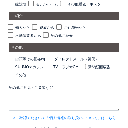
建設地
モデルルーム
その他看板・ポスター
ご紹介
知人から
親族から
ご勤務先から
不動産業者から
その他ご紹介
その他
街頭等での配布物
ダイレクトメール（郵便）
SUUMOマガジン
TV・ラジオCM
新聞紙面広告
その他
その他ご意見・ご要望など
＜ご確認ください＞「個人情報の取り扱いについて」はこちら