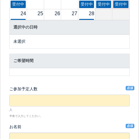
受付中
受付中
受付中
受付中
24
25
26
27
28
受付中
受付中
選択中の日時
未選択
ご希望時間
必須
ご参加予定人数
人
半角で入力してください。
必須
お名前