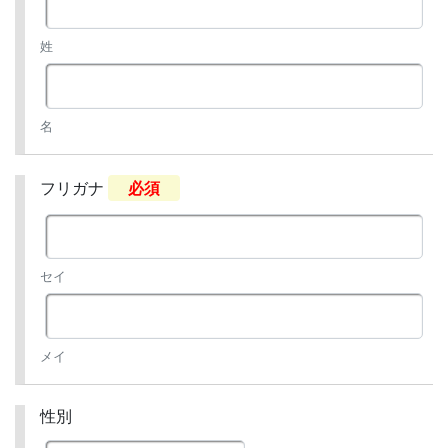
姓
名
フリガナ
必須
セイ
メイ
性別