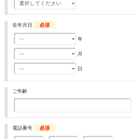
生年月日
必須
年
月
日
ご年齢
電話番号
必須