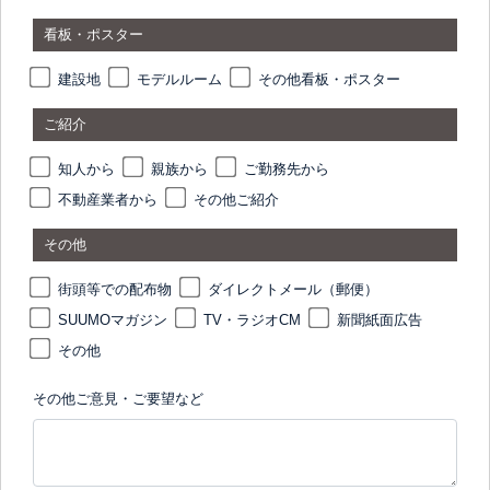
看板・ポスター
建設地
モデルルーム
その他看板・ポスター
ご紹介
知人から
親族から
ご勤務先から
不動産業者から
その他ご紹介
その他
街頭等での配布物
ダイレクトメール（郵便）
SUUMOマガジン
TV・ラジオCM
新聞紙面広告
その他
その他ご意見・ご要望など