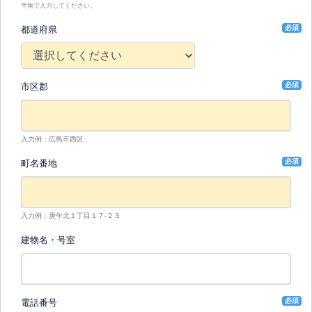
半角で入力してください。
必須
都道府県
必須
市区郡
入力例：広島市西区
必須
町名番地
入力例：庚午北１丁目１７-２３
建物名・号室
必須
電話番号