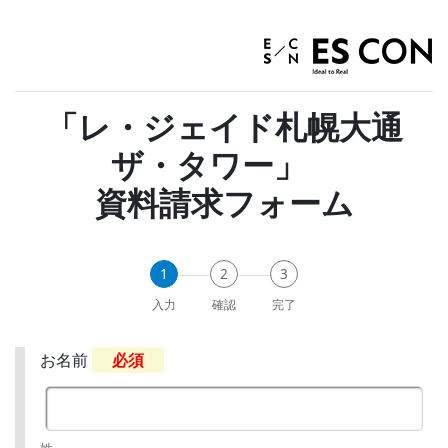
「レ・ジェイド札幌大通
ザ・タワー」
資料請求フォーム
1
2
3
入力
確認
完了
お名前
必須