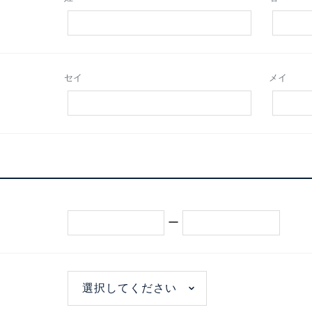
セイ
メイ
ー