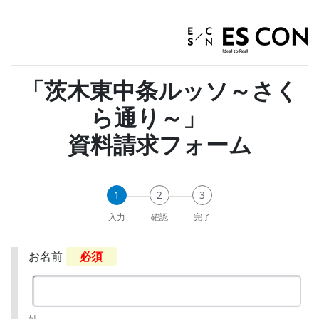
「茨木東中条ルッソ～さく
ら通り～」
資料請求フォーム
1
2
3
入力
確認
完了
お名前
必須