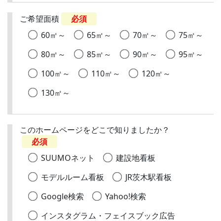
ご希望面積
必須
60㎡～
65㎡～
70㎡～
75㎡～
80㎡～
85㎡～
90㎡～
95㎡～
100㎡～
110㎡～
120㎡～
130㎡～
このホームページをどこで知りましたか？
必須
SUUMOネット
建設地看板
モデルルーム看板
JR茨木駅看板
Google検索
Yahoo!検索
インスタグラム・フェイスブック広告