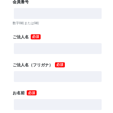
会員番号
数字8桁または9桁
ご法人名
必須
ご法人名（フリガナ）
必須
お名前
必須