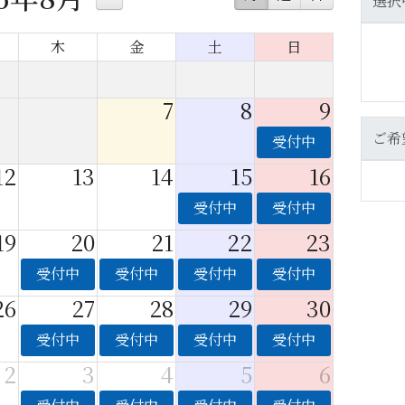
選択
木
金
土
日
7
8
9
ご希
受付中
12
13
14
15
16
受付中
受付中
19
20
21
22
23
受付中
受付中
受付中
受付中
26
27
28
29
30
受付中
受付中
受付中
受付中
2
3
4
5
6