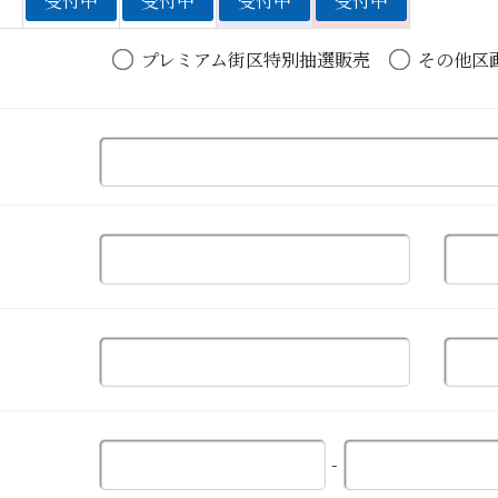
受付中
受付中
受付中
受付中
プレミアム街区特別抽選販売
その他区
-