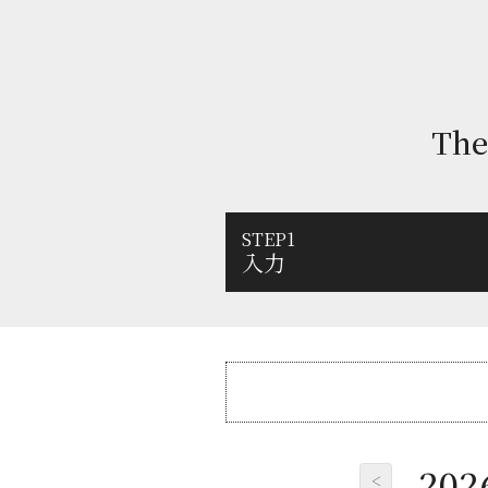
Th
1
入力
20
<