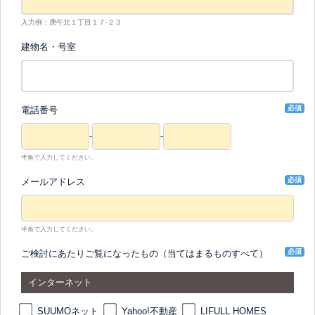
入力例：庚午北１丁目１７-２３
建物名・号室
必須
電話番号
-
-
半角で入力してください。
必須
メールアドレス
半角で入力してください。
必須
ご検討にあたりご覧になったもの（当てはまるものすべて）
インターネット
SUUMOネット
Yahoo!不動産
LIFULL HOMES