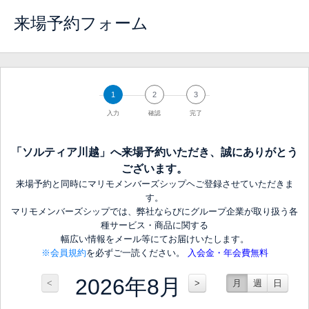
来場予約フォーム
1
2
3
入力
確認
完了
「ソルティア川越」へ来場予約いただき、誠にありがとう
ございます。
来場予約と同時にマリモメンバーズシップヘご登録させていただきま
す。
マリモメンバーズシップでは、弊社ならびにグループ企業が取り扱う各
種サービス・商品に関する
幅広い情報をメール等にてお届けいたします。
※会員規約
を必ずご一読ください。
入会金・年会費無料
2026年8月
<
>
月
週
日