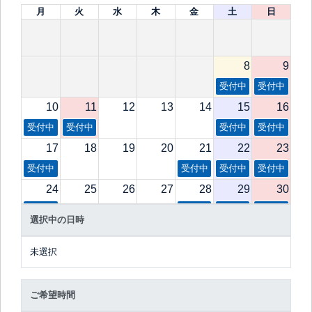
月
火
水
木
金
土
日
8
9
受付中
受付中
10
11
12
13
14
15
16
受付中
受付中
受付中
受付中
17
18
19
20
21
22
23
受付中
受付中
受付中
受付中
24
25
26
27
28
29
30
受付中
受付中
受付中
受付中
選択中の日時
31
1
2
3
4
5
6
受付中
受付中
受付中
受付中
未選択
ご希望時間