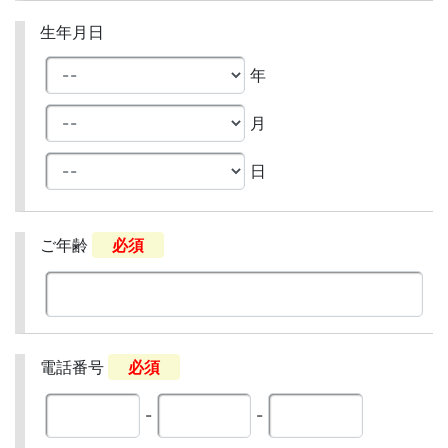
生年月日
年
月
日
ご年齢
必須
電話番号
必須
-
-