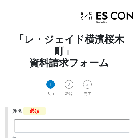
「レ・ジェイド横濱桜木
町」
資料請求フォーム
1
2
3
入力
確認
完了
姓名
必須