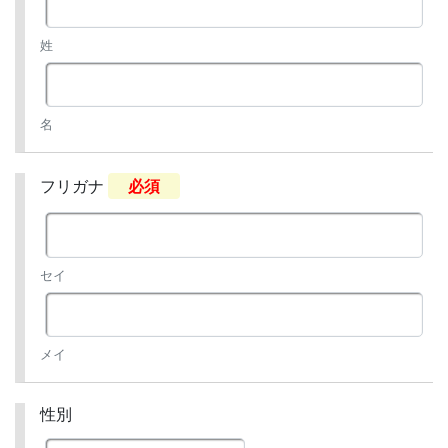
姓
名
フリガナ
必須
セイ
メイ
性別