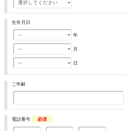
生年月日
年
月
日
ご年齢
電話番号
必須