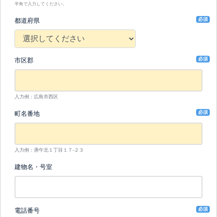
半角で入力してください。
必須
都道府県
必須
市区郡
入力例：広島市西区
必須
町名番地
入力例：庚午北１丁目１７-２３
建物名・号室
必須
電話番号