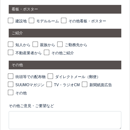
看板・ポスター
建設地
モデルルーム
その他看板・ポスター
ご紹介
知人から
親族から
ご勤務先から
不動産業者から
その他ご紹介
その他
街頭等での配布物
ダイレクトメール（郵便）
SUUMOマガジン
TV・ラジオCM
新聞紙面広告
その他
その他ご意見・ご要望など