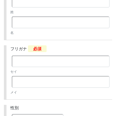
姓
名
フリガナ
必須
セイ
メイ
性別