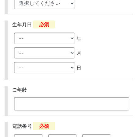
生年月日
必須
年
月
日
ご年齢
電話番号
必須