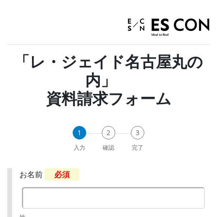
「レ・ジェイド名古屋丸の
内」
資料請求フォーム
1
2
3
入力
確認
完了
お名前
必須