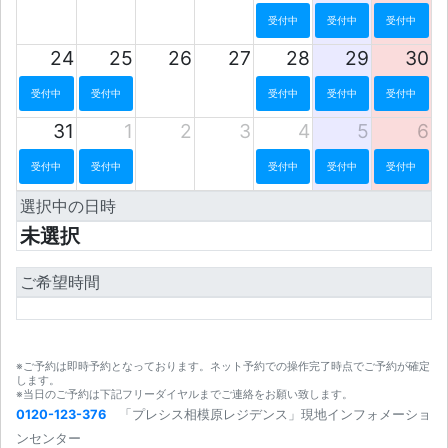
受付中
受付中
受付中
24
25
26
27
28
29
30
受付中
受付中
受付中
受付中
受付中
31
1
2
3
4
5
6
受付中
受付中
受付中
受付中
受付中
選択中の日時
未選択
ご希望時間
※ご予約は即時予約となっております。ネット予約での操作完了時点でご予約が確定
します。
※当日のご予約は下記フリーダイヤルまでご連絡をお願い致します。
0120-123-376
「プレシス相模原レジデンス」現地インフォメーショ
ンセンター