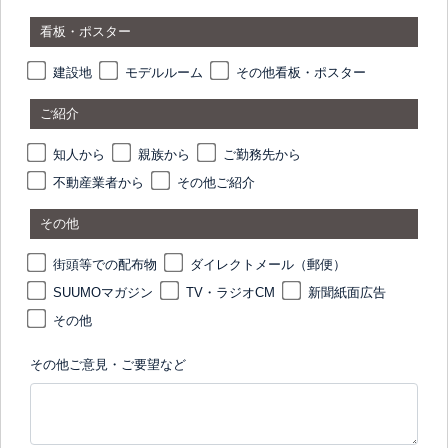
看板・ポスター
建設地
モデルルーム
その他看板・ポスター
ご紹介
知人から
親族から
ご勤務先から
不動産業者から
その他ご紹介
その他
街頭等での配布物
ダイレクトメール（郵便）
SUUMOマガジン
TV・ラジオCM
新聞紙面広告
その他
その他ご意見・ご要望など