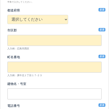
半角で入力してください。
必須
都道府県
必須
市区郡
入力例：広島市西区
必須
町名番地
入力例：庚午北１丁目１７-２３
建物名・号室
必須
電話番号