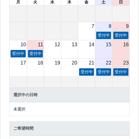
月
火
水
木
金
土
日
7
8
9
受付中
受付中
10
11
12
13
14
15
16
受付中
受付中
17
18
19
20
21
22
23
受付中
受付中
受付中
選択中の日時
未選択
ご希望時間