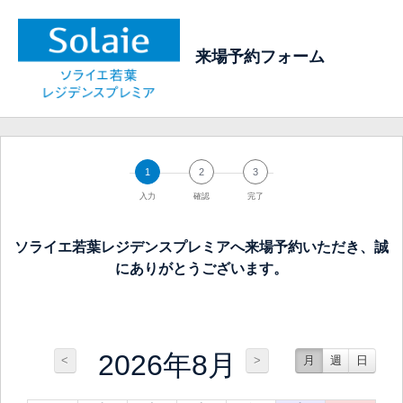
来場予約フォーム
1
2
3
入力
確認
完了
ソライエ若葉レジデンスプレミアへ来場予約いただき、誠
にありがとうございます。
2026年8月
<
>
月
週
日