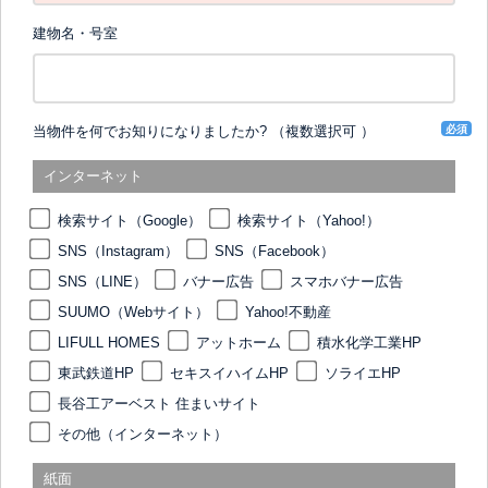
建物名・号室
必須
当物件を何でお知りになりましたか? （複数選択可 ）
インターネット
検索サイト（Google）
検索サイト（Yahoo!）
SNS（Instagram）
SNS（Facebook）
SNS（LINE）
バナー広告
スマホバナー広告
SUUMO（Webサイト）
Yahoo!不動産
LIFULL HOMES
アットホーム
積水化学工業HP
東武鉄道HP
セキスイハイムHP
ソライエHP
長谷工アーベスト 住まいサイト
その他（インターネット）
紙面