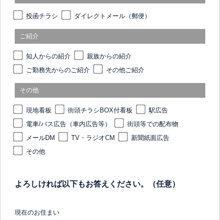
投函チラシ
ダイレクトメール（郵便）
ご紹介
知人からの紹介
親族からの紹介
ご勤務先からのご紹介
その他ご紹介
その他
現地看板
街頭チラシBOX付看板
駅広告
電車/バス広告（車内広告等）
街頭等での配布物
メールDM
TV・ラジオCM
新聞紙面広告
その他
よろしければ以下もお答えください。（任意）
現在のお住まい