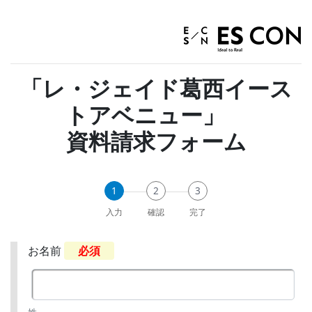
「レ・ジェイド葛西イース
トアベニュー」
資料請求フォーム
1
2
3
入力
確認
完了
お名前
必須