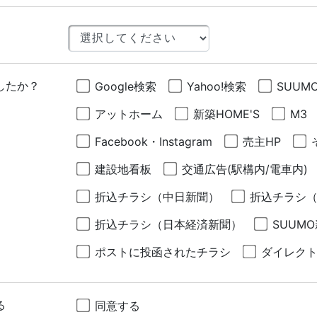
したか？
Google検索
Yahoo!検索
SUUM
アットホーム
新築HOME'S
M3
Facebook・Instagram
売主HP
建設地看板
交通広告(駅構内/電車内)
折込チラシ（中日新聞）
折込チラシ
折込チラシ（日本経済新聞）
SUUM
ポストに投函されたチラシ
ダイレク
る
同意する