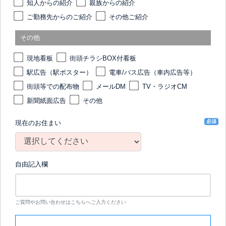
知人からの紹介
親族からの紹介
ご勤務先からのご紹介
その他ご紹介
その他
現地看板
街頭チラシBOX付看板
駅広告（駅ポスター）
電車/バス広告（車内広告等）
街頭等での配布物
メールDM
TV・ラジオCM
新聞紙面広告
その他
必須
現在のお住まい
自由記入欄
ご質問やお問い合わせはこちらへご入力ください