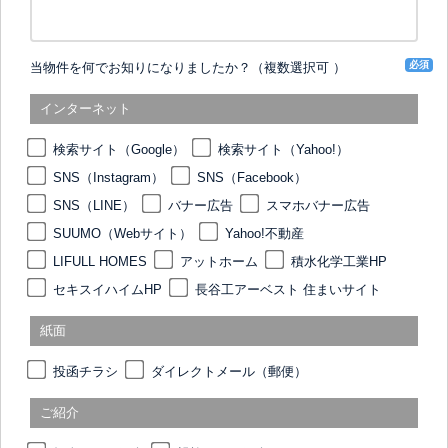
必須
当物件を何でお知りになりましたか？（複数選択可 ）
インターネット
検索サイト（Google）
検索サイト（Yahoo!）
SNS（Instagram）
SNS（Facebook）
SNS（LINE）
バナー広告
スマホバナー広告
SUUMO（Webサイト）
Yahoo!不動産
LIFULL HOMES
アットホーム
積水化学工業HP
セキスイハイムHP
長谷工アーベスト 住まいサイト
紙面
投函チラシ
ダイレクトメール（郵便）
ご紹介