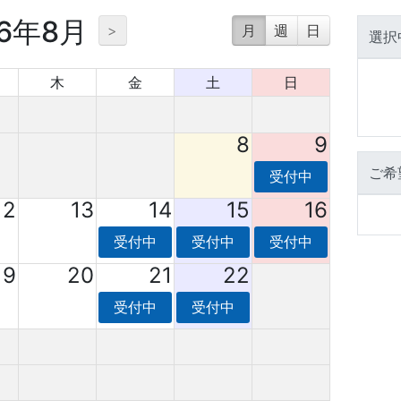
26年8月
>
月
週
日
選択
木
金
土
日
8
9
ご希
受付中
12
13
14
15
16
受付中
受付中
受付中
19
20
21
22
受付中
受付中