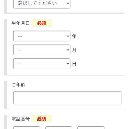
生年月日
必須
年
月
日
ご年齢
電話番号
必須