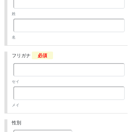
姓
名
フリガナ
必須
セイ
メイ
性別