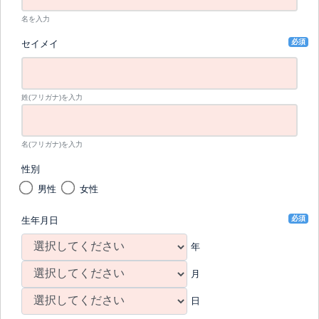
名を入力
必須
セイメイ
姓(フリガナ)を入力
名(フリガナ)を入力
性別
男性
女性
必須
生年月日
年
月
日