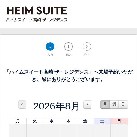
1
2
3
入力
確認
完了
「ハイムスイート高崎 ザ・レジデンス」へ来場予約いただ
き、誠にありがとうございます。
2026年8月
<
>
月
週
日
月
火
水
木
金
土
日