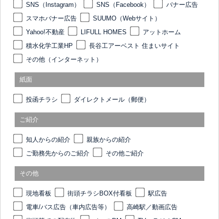
SNS（Instagram）
SNS（Facebook）
バナー広告
スマホバナー広告
SUUMO（Webサイト）
Yahoo!不動産
LIFULL HOMES
アットホーム
積水化学工業HP
長谷工アーベスト 住まいサイト
その他（インターネット）
紙面
投函チラシ
ダイレクトメール（郵便）
ご紹介
知人からの紹介
親族からの紹介
ご勤務先からのご紹介
その他ご紹介
その他
現地看板
街頭チラシBOX付看板
駅広告
電車/バス広告（車内広告等）
高崎駅／動画広告