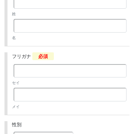
姓
名
フリガナ
必須
セイ
メイ
性別