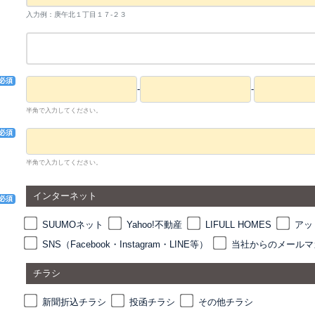
入力例：庚午北１丁目１７-２３
必須
-
-
半角で入力してください。
必須
半角で入力してください。
当
インターネット
必須
SUUMOネット
Yahoo!不動産
LIFULL HOMES
アッ
SNS（Facebook・Instagram・LINE等）
当社からのメールマ
チラシ
新聞折込チラシ
投函チラシ
その他チラシ