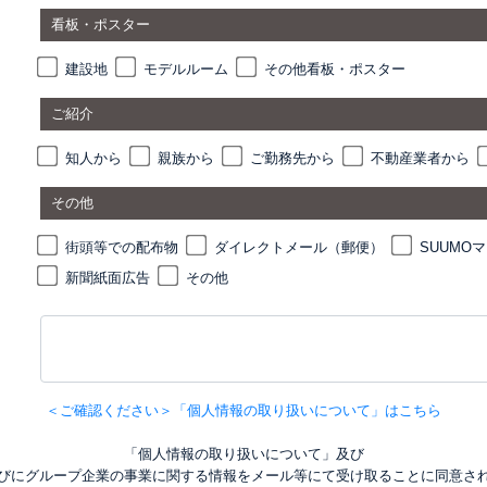
看板・ポスター
建設地
モデルルーム
その他看板・ポスター
ご紹介
知人から
親族から
ご勤務先から
不動産業者から
その他
街頭等での配布物
ダイレクトメール（郵便）
SUUMO
新聞紙面広告
その他
＜ご確認ください＞「個人情報の取り扱いについて」はこちら
「個人情報の取り扱いについて」及び
びにグループ企業の事業に関する情報をメール等にて受け取ることに同意さ